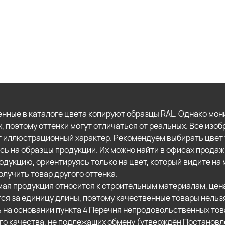
нные в каталоге цвета копируют образцы RAL. Однако мон
х, поэтому оттенки могут отличаться от реальных. Все изо
т иллюстрационный характер. Рекомендуем выбирать цвет 
сь на образцы продукции. Их можно найти в офисах продаж
одукцию, ориентируясь только на цвет, который видите на 
олучить товар другого оттенка.
ая продукция относится к строительным материалам, цен
ся за единицу длины, поэтому качественные товары нельз
ь на основании пункта 4 Перечня непродовольственных то
о качества, не подлежащих обмену (утверждён Постанов