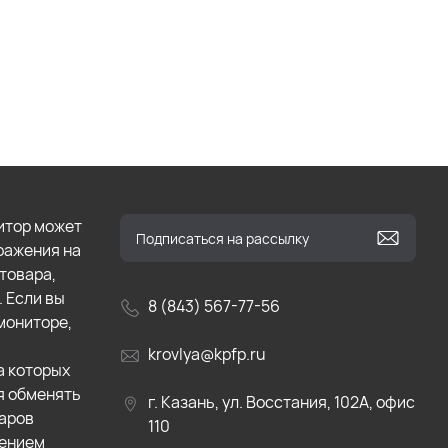
итор может
бражения на
товара,
. Если вы
8 (843) 567-77-56
мониторе,
krovlya@kpfp.ru
а которых
я обменять
г. Казань, ул. Восстания, 102А, офис
варов
110
лением