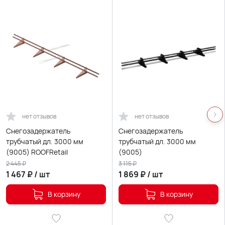
нет отзывов
нет отзывов
Снегозадержатель
Снегозадержатель
трубчатый дл. 3000 мм
трубчатый дл. 3000 мм
(9005) ROOFRetail
(9005)
2 445
₽
3 115
₽
1 467
₽
/
шт
1 869
₽
/
шт
В корзину
В корзину