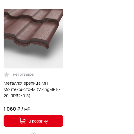
нет отзывов
Металлочерепица МП
Монтекристо-M (VikingMP E-
20-RR32-0.5)
1 060
₽
/
м²
В корзину