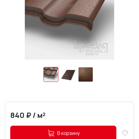
840
₽
/
м²
В корзину