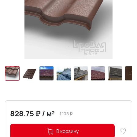
828.75
₽
/
м²
1 105
₽
В корзину