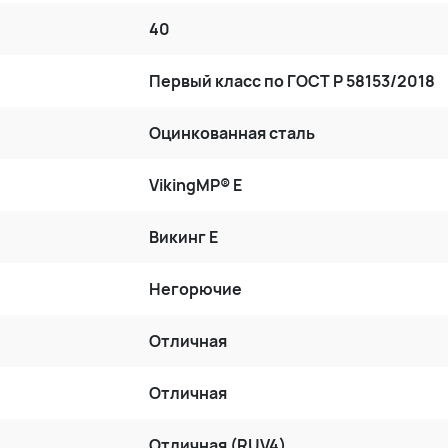
40
Первый класс по ГОСТ P 58153/2018
Оцинкованная сталь
VikingMP® E
Викинг Е
Негорючие
Отличная
Отличная
Отличная (RUV4)