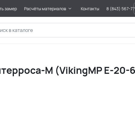
ть замер
Расчёты материалов
Контакты
8 (843) 567-7
ерроса-M (VikingMP E-20-6