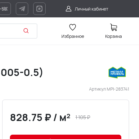
7-56
Личный кабинет
Избранное
Корзина
005-0.5)
Артикул
MPI-283741
828.75
₽
/
м²
1 105
₽