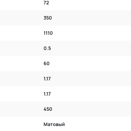
72
350
1110
0.5
60
1.17
1.17
450
Матовый