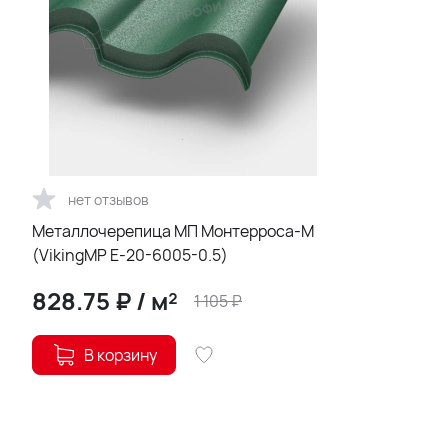
нет отзывов
Металлочерепица МП Монтерроса-M
(VikingMP E-20-6005-0.5)
828.75
₽
/
м²
1 105
₽
В корзину