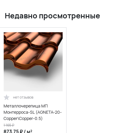
Недавно просмотренные
нет отзывов
Металлочерепица МП
Монтерроса-SL (AGNETA-20-
Copper\Copper-0.5)
1 165
₽
873.75
₽
/
м²