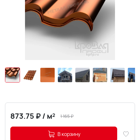
873.75
₽
/
м²
1 165
₽
В корзину