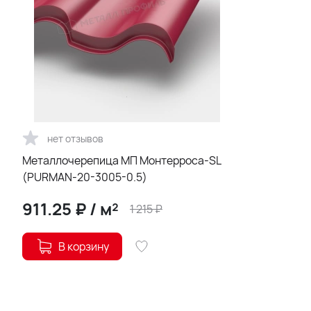
нет отзывов
Металлочерепица МП Монтерроса-SL
(PURMAN-20-3005-0.5)
911.25
₽
/
м²
1 215
₽
В корзину