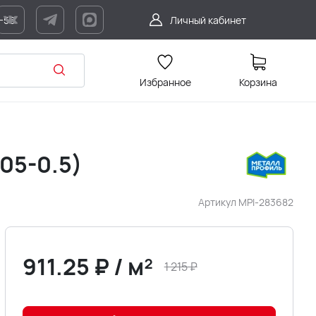
7-56
Личный кабинет
Избранное
Корзина
05-0.5)
Артикул
MPI-283682
911.25
₽
/
м²
1 215
₽