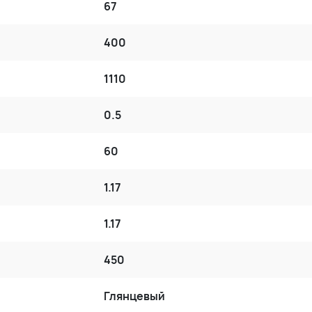
67
400
1110
0.5
60
1.17
1.17
450
Глянцевый