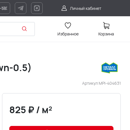
7-56
Личный кабинет
Избранное
Корзина
wn-0.5)
Артикул
MPI-404631
825
₽
/
м²