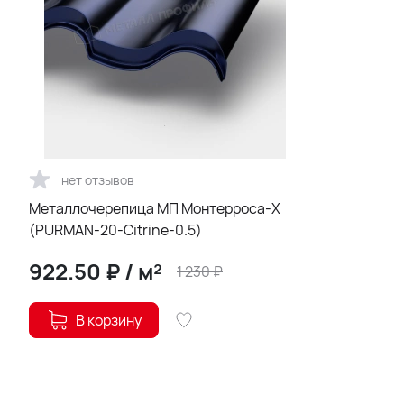
нет отзывов
Металлочерепица МП Монтерроса-X
(PURMAN-20-Citrine-0.5)
922.50
₽
/
м²
1 230
₽
В корзину