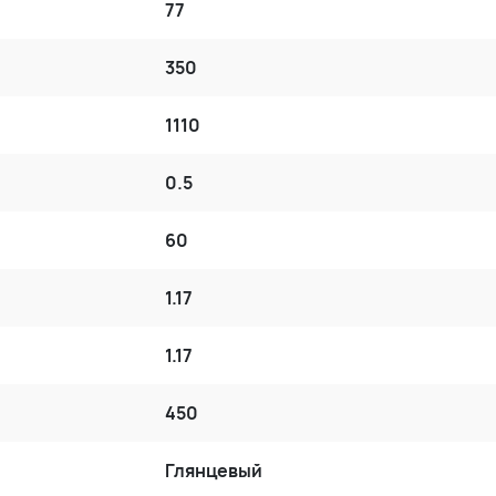
77
350
1110
0.5
60
1.17
1.17
450
Глянцевый