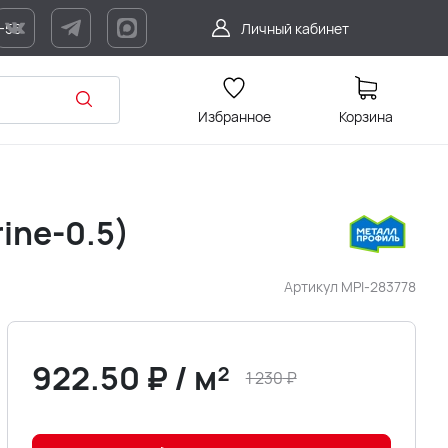
7-56
Личный кабинет
Избранное
Корзина
ine-0.5)
Артикул
MPI-283778
922.50
₽
/
м²
1 230
₽