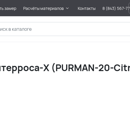
ть замер
Расчёты материалов
Контакты
8 (843) 567-7
ерроса-X (PURMAN-20-Citr