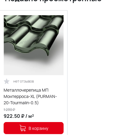
нет отзывов
Металлочерепица МП
Монтерроса-XL (PURMAN-
20-Tourmalin-0.5)
1 230
₽
922.50
₽
/
м²
В корзину