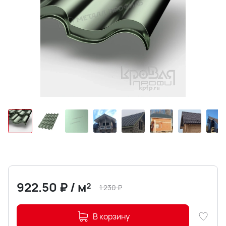
922.50
₽
/
м²
1 230
₽
В корзину