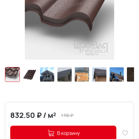
832.50
₽
/
м²
1 110
₽
В корзину