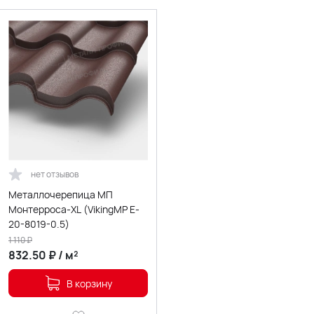
нет отзывов
Металлочерепица МП
Монтерроса-XL (VikingMP E-
20-8019-0.5)
1 110
₽
832.50
₽
/
м²
В корзину