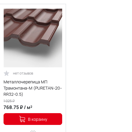
нет отзывов
Металлочерепица МП
Трамонтана-M (PURETAN-20-
RR32-0.5)
1 025
₽
768.75
₽
/
м²
В корзину