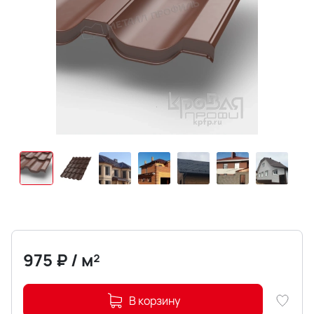
975
₽
/
м²
В корзину