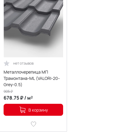
нет отзывов
Металлочерепица МП
Трамонтана-ML (VALORI-20-
Grey-0.5)
905
₽
678.75
₽
/
м²
В корзину