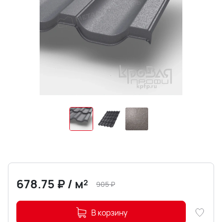
678.75
₽
/
м²
905
₽
В корзину