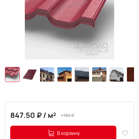
847.50
₽
/
м²
1 130
₽
В корзину