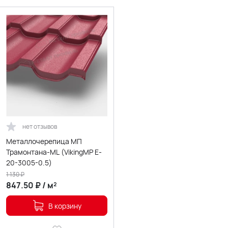
нет отзывов
Металлочерепица МП
Трамонтана-ML (VikingMP E-
20-3005-0.5)
1 130
₽
847.50
₽
/
м²
В корзину