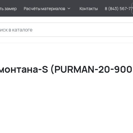
ть замер
Расчёты материалов
Контакты
8 (843) 567-7
монтана-S (PURMAN-20-900