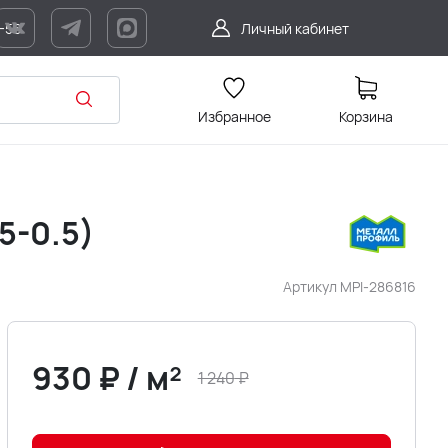
7-56
Личный кабинет
Избранное
Корзина
5-0.5)
Артикул
MPI-286816
930
₽
/
м²
1 240
₽