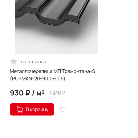
нет отзывов
Металлочерепица МП Трамонтана-S
(PURMAN-20-9005-0.5)
930
₽
/
м²
1 240
₽
В корзину