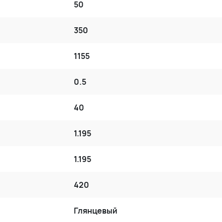
50
350
1155
0.5
40
1.195
1.195
420
Глянцевый