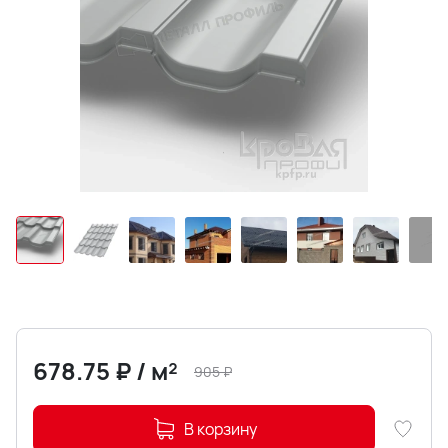
678.75
₽
/
м²
905
₽
В корзину