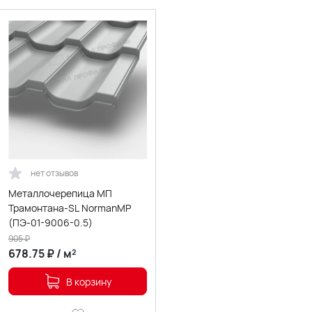
нет отзывов
Металлочерепица МП
Трамонтана-SL NormanMP
(ПЭ-01-9006-0.5)
905
₽
678.75
₽
/
м²
В корзину