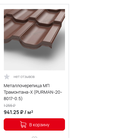
нет отзывов
Металлочерепица МП
Трамонтана-X (PURMAN-20-
8017-0.5)
1 255
₽
941.25
₽
/
м²
В корзину