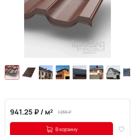
941.25
₽
/
м²
1 255
₽
В корзину