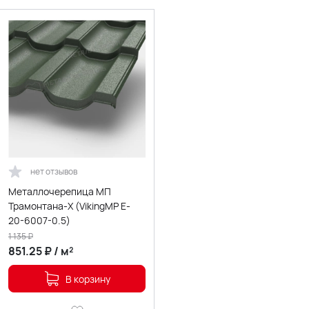
нет отзывов
Металлочерепица МП
Трамонтана-X (VikingMP E-
20-6007-0.5)
1 135
₽
851.25
₽
/
м²
В корзину