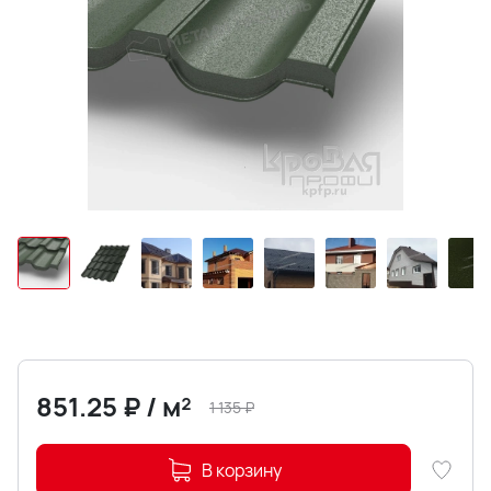
851.25
₽
/
м²
1 135
₽
В корзину