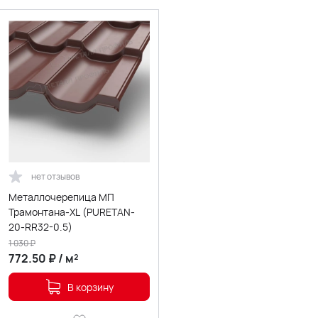
нет отзывов
Металлочерепица МП
Трамонтана-XL (PURETAN-
20-RR32-0.5)
1 030
₽
772.50
₽
/
м²
В корзину