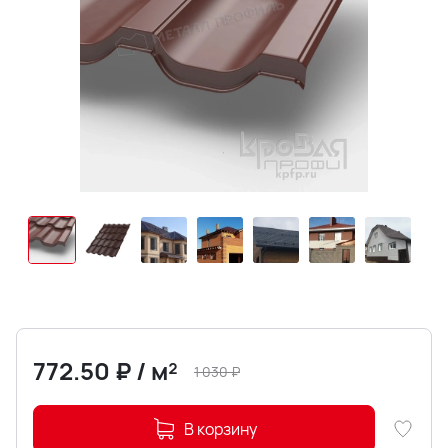
772.50
₽
/
м²
1 030
₽
В корзину