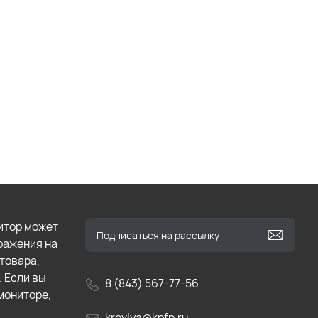
итор может
бражения на
товара,
. Если вы
8 (843) 567-77-56
мониторе,
krovlya@kpfp.ru