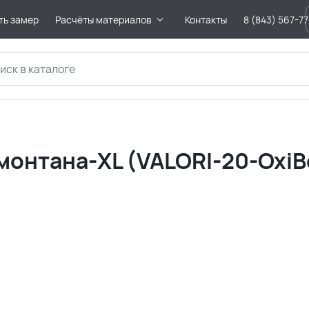
ть замер
Расчёты материалов
Контакты
8 (843) 567-7
онтана-XL (VALORI-20-OxiBе