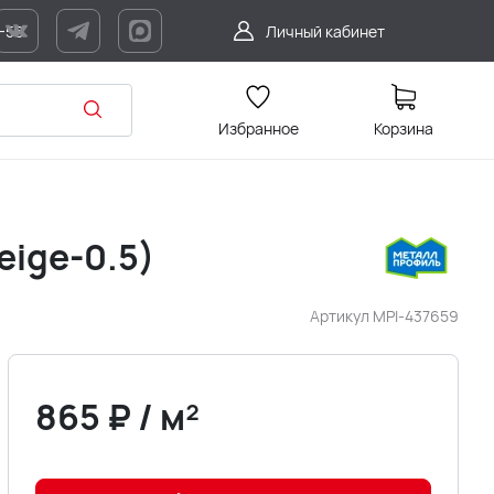
7-56
Личный кабинет
Избранное
Корзина
ige-0.5)
Артикул
MPI-437659
865
₽
/
м²