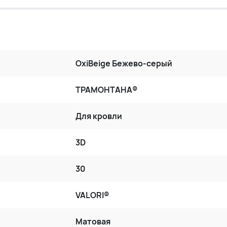
OxiBеige Бежево-серый
ТРАМОНТАНА®
Для кровли
3D
30
VALORI®
Матовая