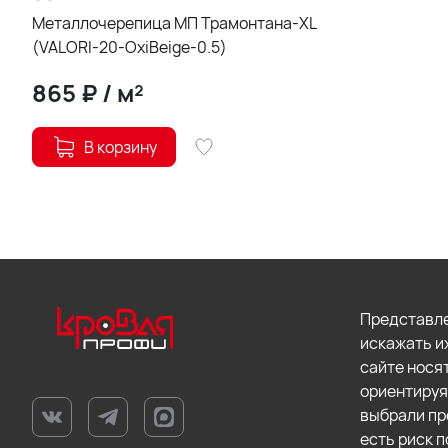
Металлочерепица МП Трамонтана-XL
(VALORI-20-OxiBеige-0.5)
865
₽
/
м²
В корзину
Представле
искажать и
сайте нося
ориентируя
выбрали пр
есть риск п