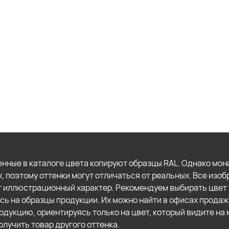
нные в каталоге цвета копируют образцы RAL. Однако мон
х, поэтому оттенки могут отличаться от реальных. Все изо
т иллюстрационный характер. Рекомендуем выбирать цвет 
сь на образцы продукции. Их можно найти в офисах продаж
одукцию, ориентируясь только на цвет, который видите на 
олучить товар другого оттенка.