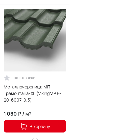
нет отзывов
Металлочерепица МП
Трамонтана-XL (VikingMP E-
20-6007-0.5)
1 080
₽
/
м²
В корзину