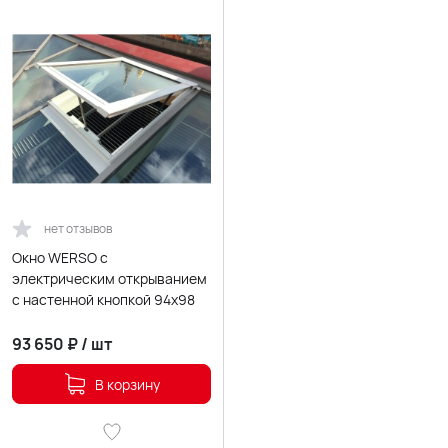
нет отзывов
Окно WERSO с
электрическим открыванием
с настенной кнопкой 94x98
93 650
₽
/
шт
В корзину