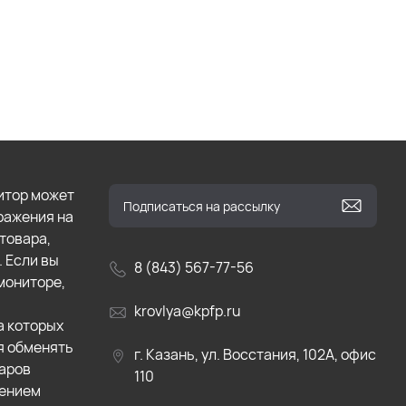
итор может
бражения на
товара,
. Если вы
8 (843) 567-77-56
мониторе,
krovlya@kpfp.ru
а которых
я обменять
г. Казань, ул. Восстания, 102А, офис
варов
110
лением