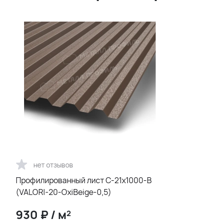
нет отзывов
Профилированный лист С-21х1000-B
(VALORI-20-OxiBеige-0,5)
930
₽
/
м²