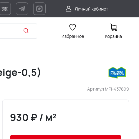
7-56
Личный кабинет
Избранное
Корзина
ige-0,5)
Артикул
MPI-437899
930
₽
/
м²