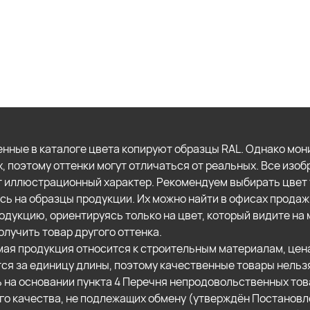
нные в каталоге цвета копируют образцы RAL. Однако мон
х, поэтому оттенки могут отличаться от реальных. Все изо
т иллюстрационный характер. Рекомендуем выбирать цвет 
сь на образцы продукции. Их можно найти в офисах продаж
одукцию, ориентируясь только на цвет, который видите на 
олучить товар другого оттенка.
ая продукция относится к строительным материалам, цен
ся за единицу длины, поэтому качественные товары нельз
ь на основании пункта 4 Перечня непродовольственных то
о качества, не подлежащих обмену (утверждён Постанов