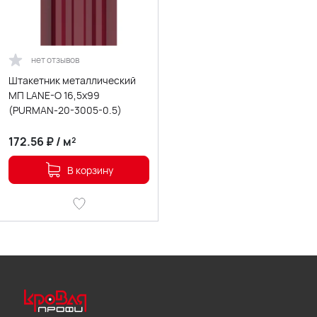
нет отзывов
Штакетник металлический
МП LАNE-O 16,5х99
(PURMAN-20-3005-0.5)
172.56
₽
/
м²
В корзину