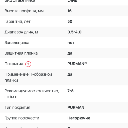
Вид штакетника
LАNE
Высота профиля, мм
16
Гарантия, лет
50
Диапазон длин, м
0.5-4.0
Завальцовка
нет
Защитная плёнка
да
Покрытия
PURMAN®
?
Применение П-образной
да
планки
Рекомендуемое количество,
7-8
шт/м.п.
Тип покрытия
PURMAN
Группа горючести
Негорючие