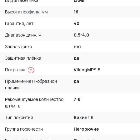
Вид штакетника
LАNE
Высота профиля, мм
16
Гарантия, лет
40
Диапазон длин, м
0.5-4.0
Завальцовка
нет
Защитная плёнка
да
Покрытия
VikingMP® E
?
Применение П-образной
да
планки
Рекомендуемое количество,
7-8
шт/м.п.
Тип покрытия
Викинг Е
Группа горючести
Негорючие