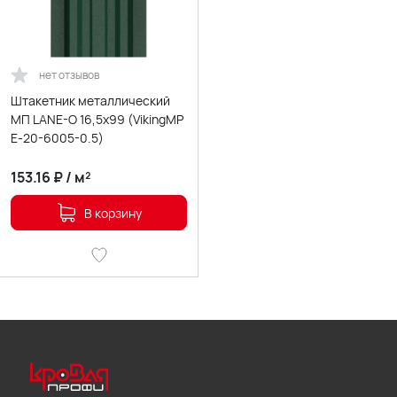
нет отзывов
Штакетник металлический
МП LАNE-O 16,5х99 (VikingMP
E-20-6005-0.5)
153.16
₽
/
м²
В корзину