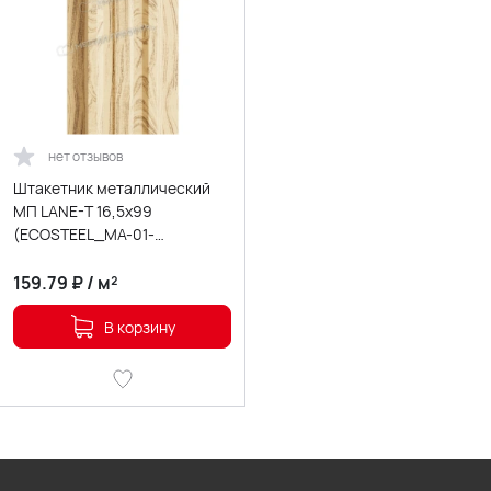
нет отзывов
Штакетник металлический
МП LАNE-T 16,5х99
(ECOSTEEL_MA-01-
Сосна-0.5)
159.79
₽
/
м²
В корзину