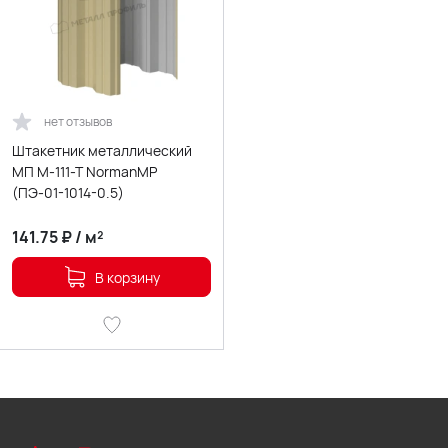
нет отзывов
Штакетник металлический
МП М-111-Т NormanMP
(ПЭ-01-1014-0.5)
141.75
₽
/
м²
В корзину