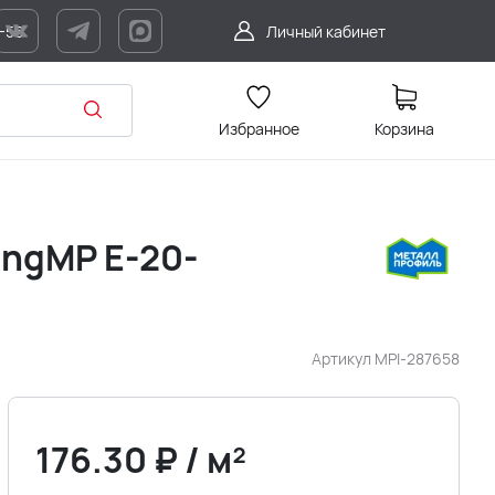
7-56
Личный кабинет
Избранное
Корзина
ingMP E-20-
Артикул
MPI-287658
176.30
₽
/
м²