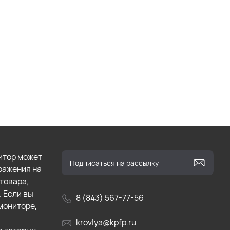
итор может
бражения на
товара,
. Если вы
8 (843) 567-77-56
мониторе,
krovlya@kpfp.ru