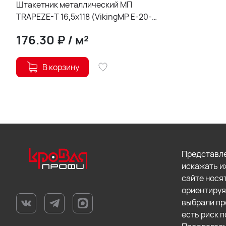
Штакетник металлический МП
TRAPEZE-T 16,5х118 (VikingMP E-20-
9005-0.5)
176.30
₽
/
м²
В корзину
Представле
искажать и
сайте нося
ориентируя
выбрали пр
есть риск п