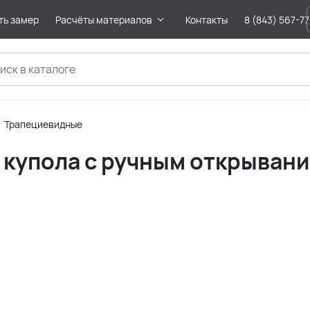
ть замер
Расчёты материалов
Контакты
8 (843) 567-7
Трапециевидные
 купола с ручным открывани