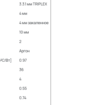
3.3.1 мм TRIPLEX
4 мм
4 мм закаленное
10 мм
2
Аргон
м²С/Вт]
0.97
36
4
0.55
0.74