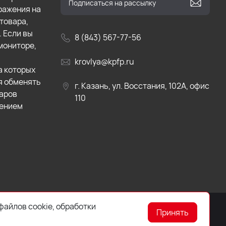
бражения на
товара,
. Если вы
8 (843) 567-77-56
мониторе,
krovlya@kpfp.ru
а которых
я обменять
г. Казань, ул. Восстания, 102А, офис
варов
110
лением
файлов cookie, обработки
Принять