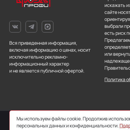
искажать и
сайте нося
ориентируя
выбрали пр
есть риск п
Предлагаем
Вся приведенная информация,
определяет
включая информацию о ценах, носит
или вернут
исключительно рекламно-
надлежащег
информационный характер
Правительс
и не является публичной офертой.
Политика о
Мы используем файлы cookie. Продолжив использов
© 2026 ООО «Торговый Дом «Кровля Профи»
персональных данных и конфиденциальности.
Под