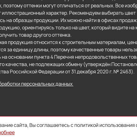
х, поэтому оттенки могут отличаться от реальных. Все изо
т иллюстрационный характер. Рекомендуем выбирать цвет 
сь на образцы продукции. Их можно найти в офисах продаж
одукцию, ориентируясь только на цвет, который видите на 
олучить товар другого оттенка.
ая продукция относится к строительным материалам, цен
ся за единицу длины, поэтому качественные товары нельз
ь на основании пункта 4 Перечня непродовольственных то
о качества, не подлежащих обмену (утверждён Постанов
тва Российской Федерации от 31 декабря 2020 г. № 2463).
бработки персональных данных
ание сайта, Вы соглашаетесь с политикой использования 
робнее