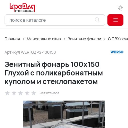
Главная
Мансардные окна
Зенитные фонари
С ПВХ ос
Артикул
WER-GZPS-100150
Зенитный фонарь 100x150
Глухой с поликарбонатным
куполом и стеклопакетом
нет отзывов