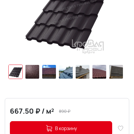
667.50
₽
/
м²
890
₽
В корзину