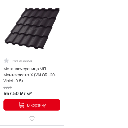
нет отзывов
Металлочерепица МП
Монтекристо-X (VALORI-20-
Violet-0.5)
890
₽
667.50
₽
/
м²
В корзину