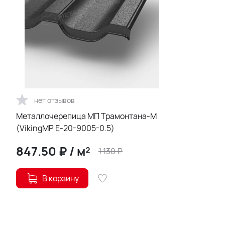
нет отзывов
Металлочерепица МП Трамонтана-M
(VikingMP E-20-9005-0.5)
847.50
₽
/
м²
1 130
₽
В корзину