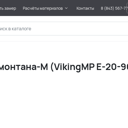
ть замер
Расчёты материалов
Контакты
8 (843) 567-7
онтана-M (VikingMP E-20-9