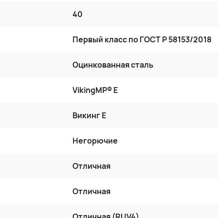
40
Первый класс по ГОСТ P 58153/2018
Оцинкованная сталь
VikingMP® E
Викинг Е
Негорючие
Отличная
Отличная
Отличная (RUV4)