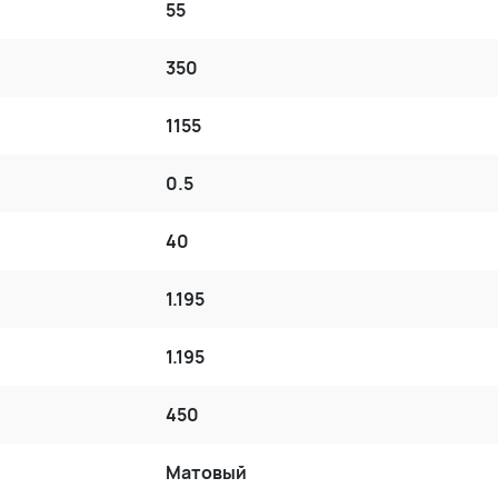
55
350
1155
0.5
40
1.195
1.195
450
Матовый