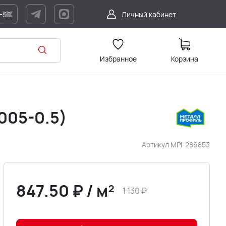
7-56
Личный кабинет
Избранное
Корзина
005-0.5)
Артикул
MPI-286853
847.50
₽
/
м²
1 130
₽