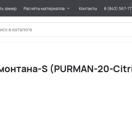
ть замер
Расчёты материалов
Контакты
8 (843) 567-7
онтана-S (PURMAN-20-Citri