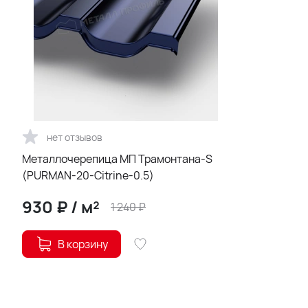
нет отзывов
Металлочерепица МП Трамонтана-S
(PURMAN-20-Citrine-0.5)
930
₽
/
м²
1 240
₽
В корзину