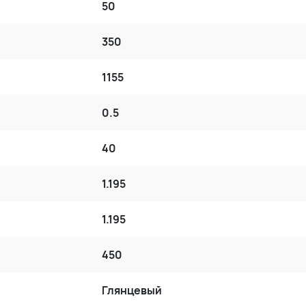
50
350
1155
0.5
40
1.195
1.195
450
Глянцевый