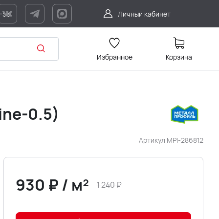
7-56
Личный кабинет
Избранное
Корзина
ne-0.5)
Артикул
MPI-286812
930
₽
/
м²
1 240
₽