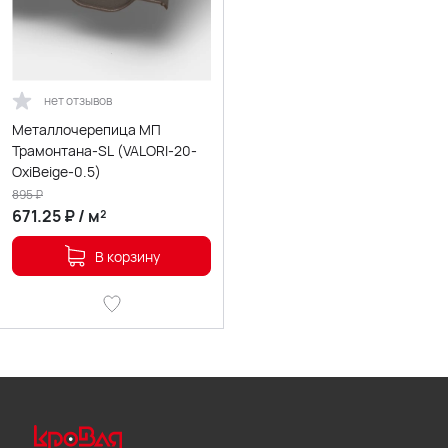
нет отзывов
Металлочерепица МП
Трамонтана-SL (VALORI-20-
OxiBеige-0.5)
895
₽
671.25
₽
/
м²
В корзину