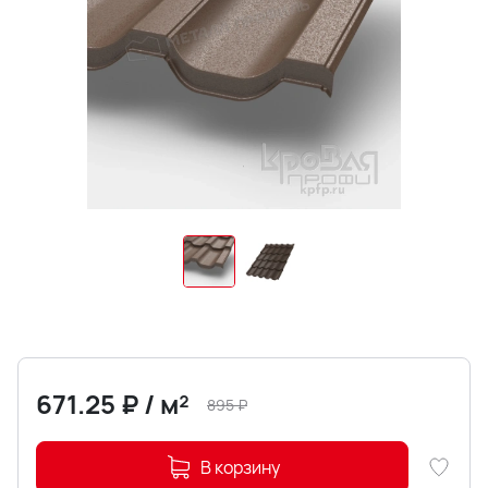
671.25
₽
/
м²
895
₽
В корзину