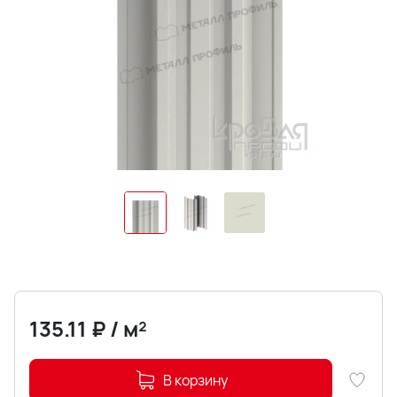
135.11
₽
/
м²
В корзину